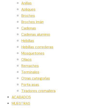
Anillas
Apliques
Broches
Broches imán
Cadenas
Cadenas aluminio
Hebillas
Hebillas correderas
Mosquetones
Ollaos
Remaches
Terminales
Otras categorías
Porta asas
Tiradores cremallera
ACABADOS
MUESTRAS