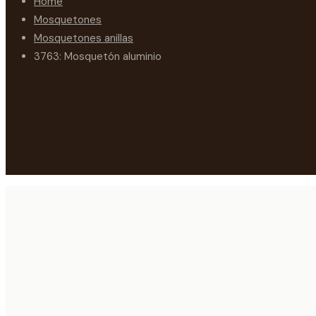
Home
Mosquetones
Mosquetones anillas
3763: Mosquetón aluminio