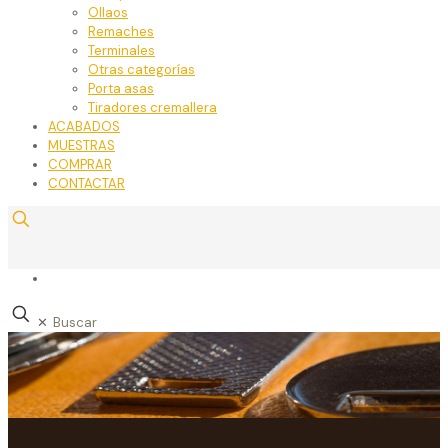
Ollaos
Remaches
Terminales
Otras categorías
Porta asas
Tiradores cremallera
ACABADOS
MUESTRAS
COMPRAR
CONTACTAR
✕