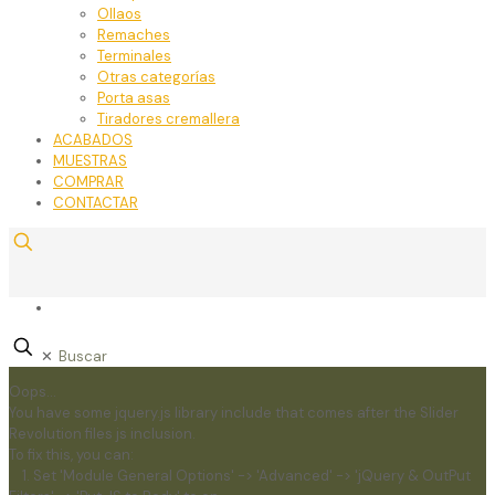
Ollaos
Remaches
Terminales
Otras categorías
Porta asas
Tiradores cremallera
ACABADOS
MUESTRAS
COMPRAR
CONTACTAR
✕
Oops...
You have some jquery.js library include that comes after the Slider
Revolution files js inclusion.
To fix this, you can:
1. Set 'Module General Options' -> 'Advanced' -> 'jQuery & OutPut