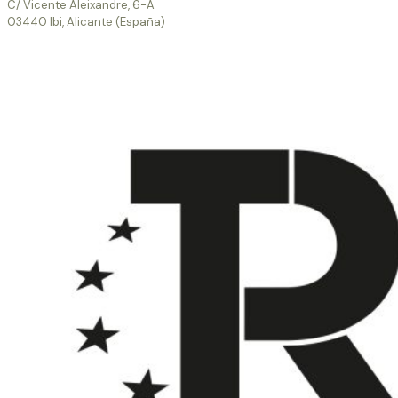
C/ Vicente Aleixandre, 6-A
03440 Ibi, Alicante (España)