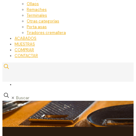
Ollaos
Remaches
Terminales
Otras categorías
Porta asas
Tiradores cremallera
ACABADOS
MUESTRAS
COMPRAR
CONTACTAR
✕