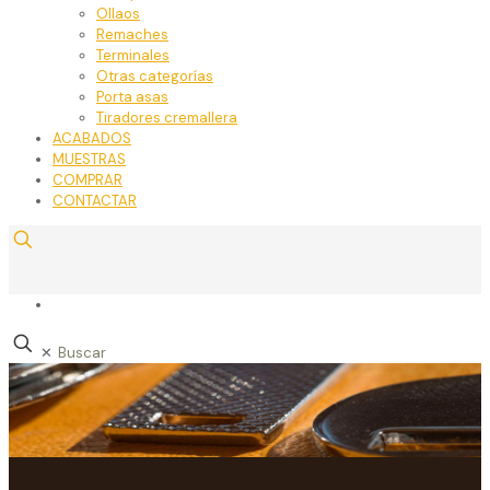
Ollaos
Remaches
Terminales
Otras categorías
Porta asas
Tiradores cremallera
ACABADOS
MUESTRAS
COMPRAR
CONTACTAR
✕