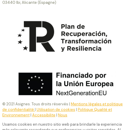
03440 Ibi, Alicante (Espagne)
© 2021 Asignes. Tous droits réservés |
Mentions légales et politique
de confidentialité
|
Utilisation de cookies
|
Politique Qualité et
Environnement
|
Accessibilite
|
Nous
Usamos cookies en nuestro sitio web para brindarle la experiencia
más relevante recordando sus preferencias y visitas repetidas. Al