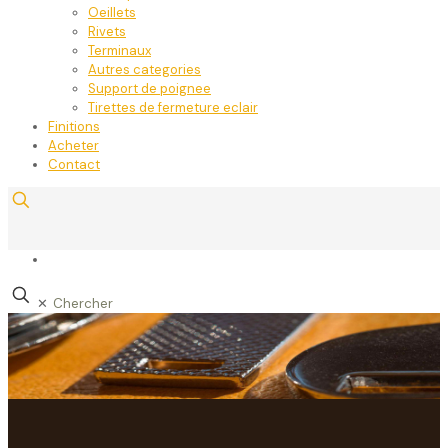
Oeillets
Rivets
Terminaux
Autres categories
Support de poignee
Tirettes de fermeture eclair
Finitions
Acheter
Contact
✕