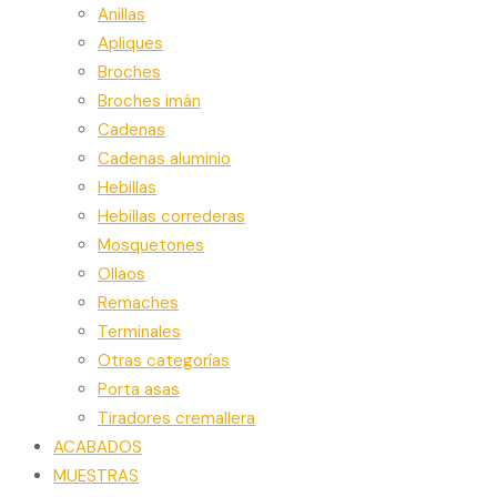
Anillas
Apliques
Broches
Broches imán
Cadenas
Cadenas aluminio
Hebillas
Hebillas correderas
Mosquetones
Ollaos
Remaches
Terminales
Otras categorías
Porta asas
Tiradores cremallera
ACABADOS
MUESTRAS