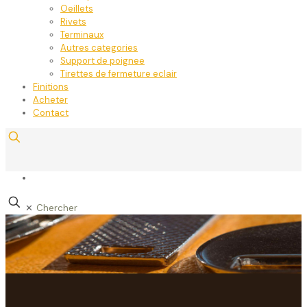
Oeillets
Rivets
Terminaux
Autres categories
Support de poignee
Tirettes de fermeture eclair
Finitions
Acheter
Contact
✕