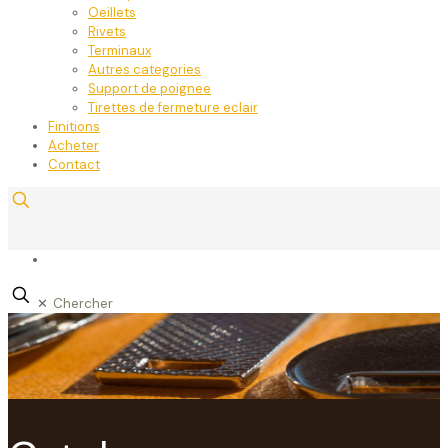
Oeillets
Rivets
Terminaux
Autres categories
Support de poignee
Tirettes de fermeture eclair
Finitions
Acheter
Contact
✕