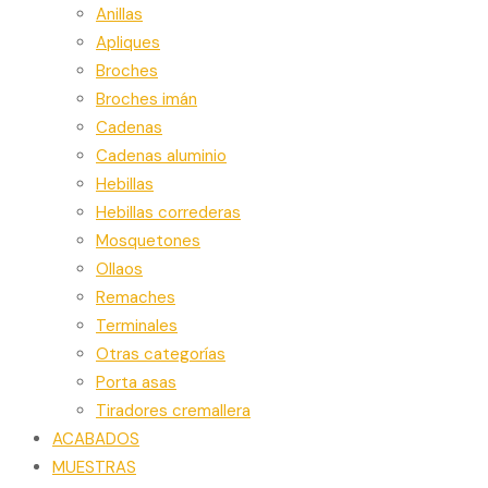
Anillas
Apliques
Broches
Broches imán
Cadenas
Cadenas aluminio
Hebillas
Hebillas correderas
Mosquetones
Ollaos
Remaches
Terminales
Otras categorías
Porta asas
Tiradores cremallera
ACABADOS
MUESTRAS