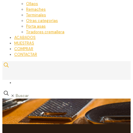
Ollaos
Remaches
Terminales
Otras categorías
Porta asas
Tiradores cremallera
ACABADOS
MUESTRAS
COMPRAR
CONTACTAR
✕