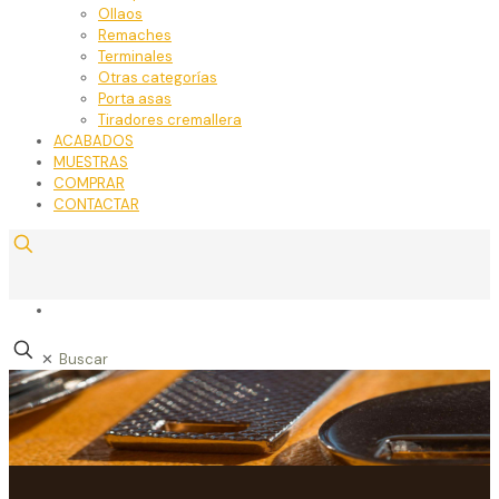
Ollaos
Remaches
Terminales
Otras categorías
Porta asas
Tiradores cremallera
ACABADOS
MUESTRAS
COMPRAR
CONTACTAR
✕