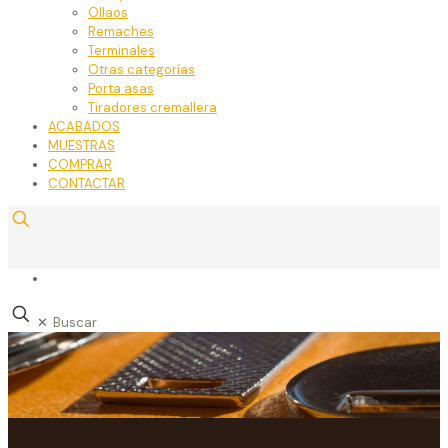
Ollaos
Remaches
Terminales
Otras categorías
Porta asas
Tiradores cremallera
ACABADOS
MUESTRAS
COMPRAR
CONTACTAR
✕