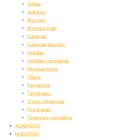
Anillas
Apliques
Broches
Broches imán
Cadenas
Cadenas aluminio
Hebillas
Hebillas correderas
Mosquetones
Ollaos
Remaches
Terminales
Otras categorías
Porta asas
Tiradores cremallera
ACABADOS
MUESTRAS