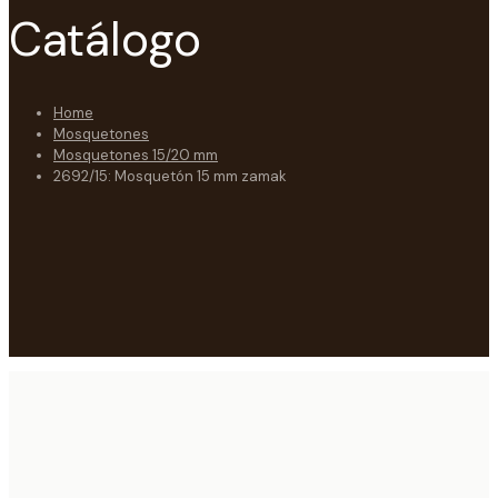
Catálogo
Home
Mosquetones
Mosquetones 15/20 mm
2692/15: Mosquetón 15 mm zamak