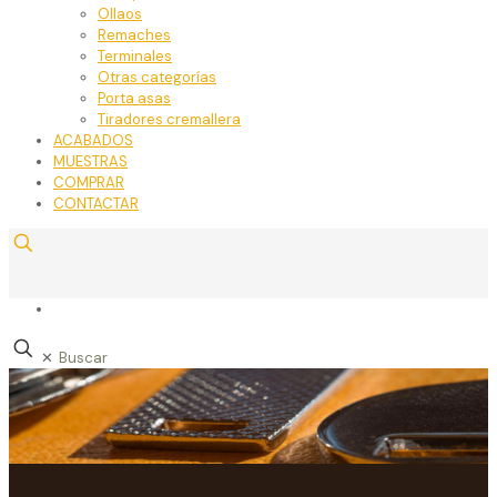
Ollaos
Remaches
Terminales
Otras categorías
Porta asas
Tiradores cremallera
ACABADOS
MUESTRAS
COMPRAR
CONTACTAR
✕