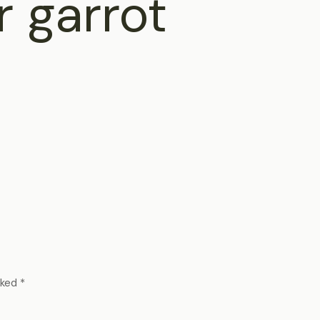
r garrot
rked
*