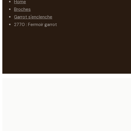
Home
Broches
Garrot s'enclenche
2770 : Fermoir garrot