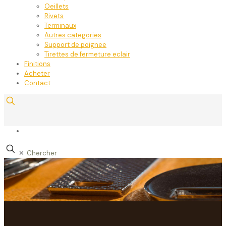
Oeillets
Rivets
Terminaux
Autres categories
Support de poignee
Tirettes de fermeture eclair
Finitions
Acheter
Contact
✕