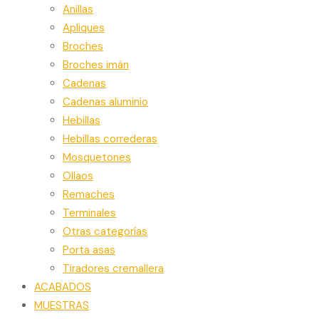
Anillas
Apliques
Broches
Broches imán
Cadenas
Cadenas aluminio
Hebillas
Hebillas correderas
Mosquetones
Ollaos
Remaches
Terminales
Otras categorías
Porta asas
Tiradores cremallera
ACABADOS
MUESTRAS