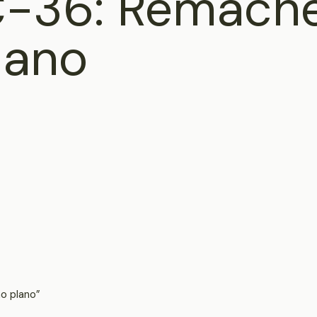
C-36: Remach
lano
o plano”