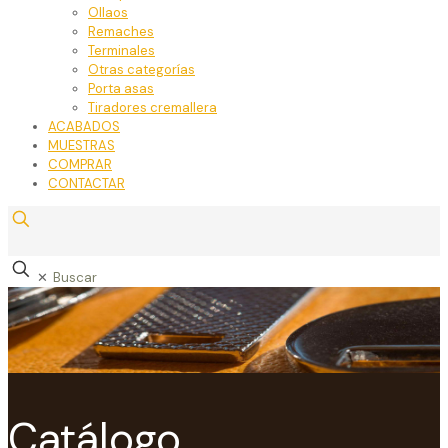
Ollaos
Remaches
Terminales
Otras categorías
Porta asas
Tiradores cremallera
ACABADOS
MUESTRAS
COMPRAR
CONTACTAR
✕
Catálogo