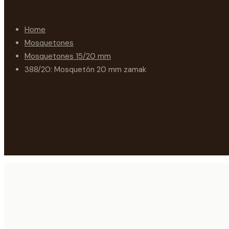
Home
Mosquetones
Mosquetones 15/20 mm
388/20: Mosquetón 20 mm zamak