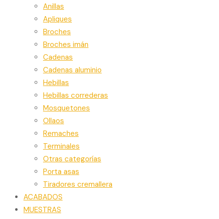
Anillas
Apliques
Broches
Broches imán
Cadenas
Cadenas aluminio
Hebillas
Hebillas correderas
Mosquetones
Ollaos
Remaches
Terminales
Otras categorías
Porta asas
Tiradores cremallera
ACABADOS
MUESTRAS