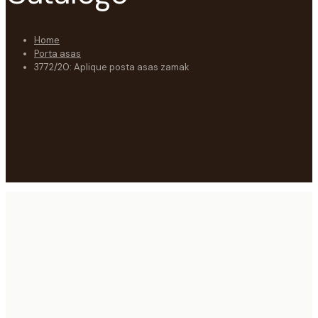
Home
Porta asas
3772/20: Aplique posta asas zamak