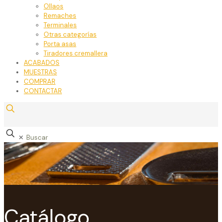
Ollaos
Remaches
Terminales
Otras categorías
Porta asas
Tiradores cremallera
ACABADOS
MUESTRAS
COMPRAR
CONTACTAR
✕
Catálogo