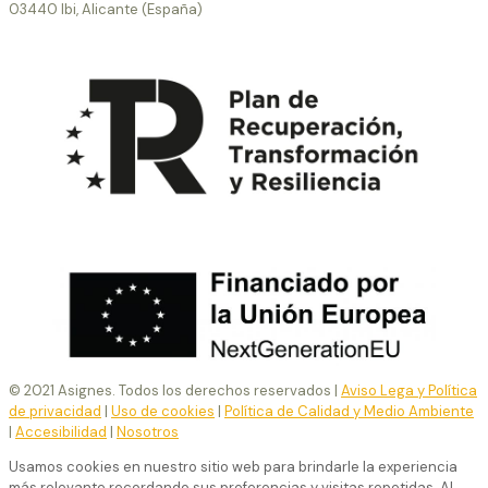
03440 Ibi, Alicante (España)
© 2021 Asignes. Todos los derechos reservados |
Aviso Lega y Política
de privacidad
|
Uso de cookies
|
Política de Calidad y Medio Ambiente
|
Accesibilidad
|
Nosotros
Usamos cookies en nuestro sitio web para brindarle la experiencia
más relevante recordando sus preferencias y visitas repetidas. Al