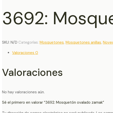
3692: Mosqu
SKU:
N/D
Categorías:
Mosquetones
,
Mosquetones anillas
,
Nove
Valoraciones
0
Valoraciones
No hay valoraciones aún.
Sé el primero en valorar “3692: Mosquetón ovalado zamak”
Tu dirección de correo electrónico no será publicada.
Los camp