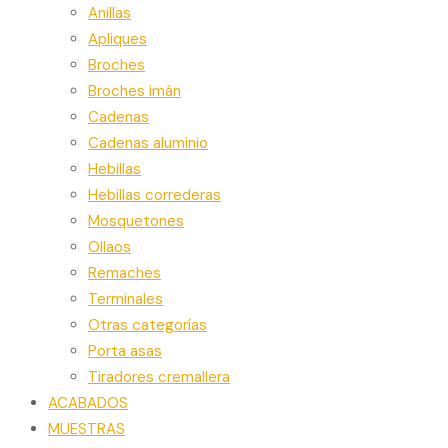
Anillas
Apliques
Broches
Broches imán
Cadenas
Cadenas aluminio
Hebillas
Hebillas correderas
Mosquetones
Ollaos
Remaches
Terminales
Otras categorías
Porta asas
Tiradores cremallera
ACABADOS
MUESTRAS