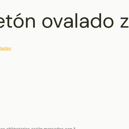
etón ovalado 
dades
os obligatorios están marcados con
*