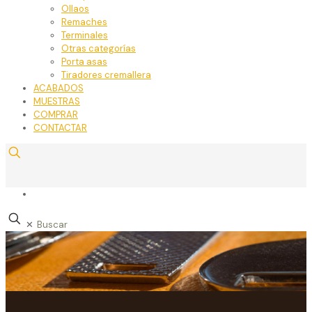
Ollaos
Remaches
Terminales
Otras categorías
Porta asas
Tiradores cremallera
ACABADOS
MUESTRAS
COMPRAR
CONTACTAR
✕