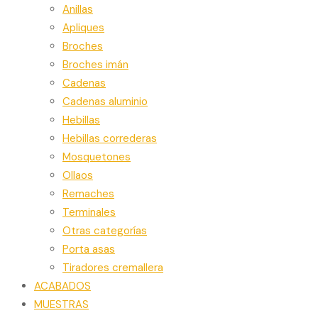
Anillas
Apliques
Broches
Broches imán
Cadenas
Cadenas aluminio
Hebillas
Hebillas correderas
Mosquetones
Ollaos
Remaches
Terminales
Otras categorías
Porta asas
Tiradores cremallera
ACABADOS
MUESTRAS