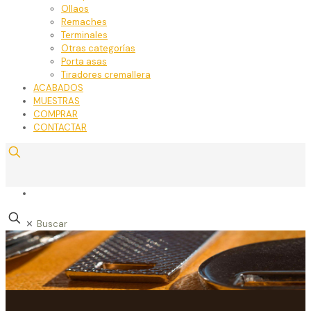
Ollaos
Remaches
Terminales
Otras categorías
Porta asas
Tiradores cremallera
ACABADOS
MUESTRAS
COMPRAR
CONTACTAR
✕