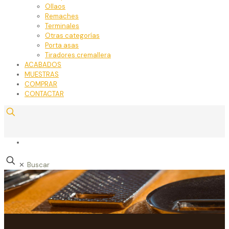
Ollaos
Remaches
Terminales
Otras categorías
Porta asas
Tiradores cremallera
ACABADOS
MUESTRAS
COMPRAR
CONTACTAR
✕