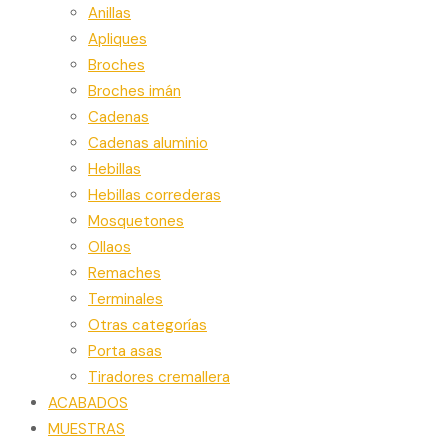
Anillas
Apliques
Broches
Broches imán
Cadenas
Cadenas aluminio
Hebillas
Hebillas correderas
Mosquetones
Ollaos
Remaches
Terminales
Otras categorías
Porta asas
Tiradores cremallera
ACABADOS
MUESTRAS