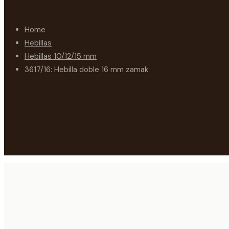
Home
Hebillas
Hebillas 10/12/15 mm
3617/16: Hebilla doble 16 mm zamak