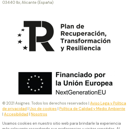
03440 Ibi, Alicante (España)
© 2021 Asignes. Todos los derechos reservados |
Aviso Lega y Política
de privacidad
|
Uso de cookies
|
Política de Calidad y Medio Ambiente
|
Accesibilidad
|
Nosotros
Usamos cookies en nuestro sitio web para brindarle la experiencia
más relevante recordando sus preferencias y visitas repetidas. Al