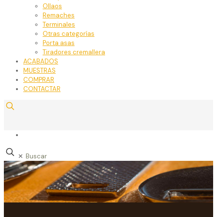
Ollaos
Remaches
Terminales
Otras categorías
Porta asas
Tiradores cremallera
ACABADOS
MUESTRAS
COMPRAR
CONTACTAR
✕