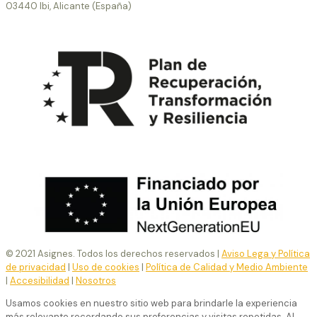
03440 Ibi, Alicante (España)
© 2021 Asignes. Todos los derechos reservados |
Aviso Lega y Política
de privacidad
|
Uso de cookies
|
Política de Calidad y Medio Ambiente
|
Accesibilidad
|
Nosotros
Usamos cookies en nuestro sitio web para brindarle la experiencia
más relevante recordando sus preferencias y visitas repetidas. Al