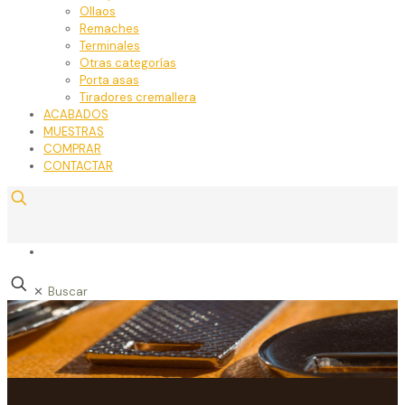
Ollaos
Remaches
Terminales
Otras categorías
Porta asas
Tiradores cremallera
ACABADOS
MUESTRAS
COMPRAR
CONTACTAR
✕