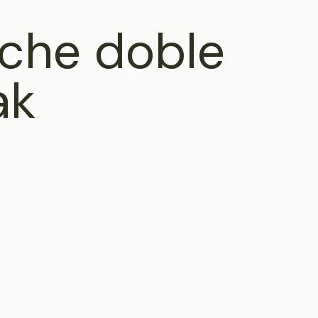
oche doble
ak