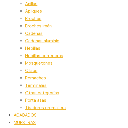
Anillas
Apliques
Broches
Broches imán
Cadenas
Cadenas aluminio
Hebillas
Hebillas correderas
Mosquetones
Ollaos
Remaches
Terminales
Otras categorías
Porta asas
Tiradores cremallera
ACABADOS
MUESTRAS