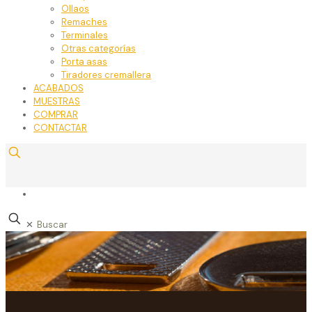
Ollaos
Remaches
Terminales
Otras categorías
Porta asas
Tiradores cremallera
ACABADOS
MUESTRAS
COMPRAR
CONTACTAR
✕