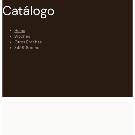
Catálogo
Home
Broches
Otros Broches
3458: Broche