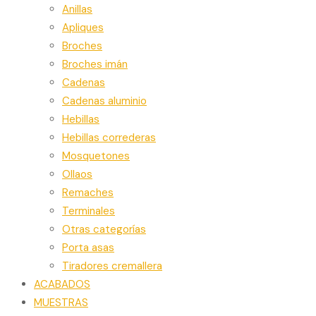
Anillas
Apliques
Broches
Broches imán
Cadenas
Cadenas aluminio
Hebillas
Hebillas correderas
Mosquetones
Ollaos
Remaches
Terminales
Otras categorías
Porta asas
Tiradores cremallera
ACABADOS
MUESTRAS