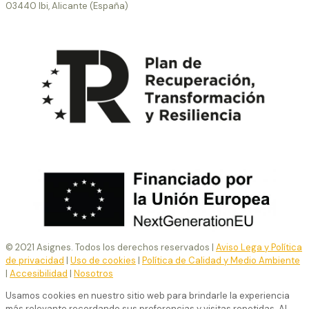
03440 Ibi, Alicante (España)
© 2021 Asignes. Todos los derechos reservados |
Aviso Lega y Política
de privacidad
|
Uso de cookies
|
Política de Calidad y Medio Ambiente
|
Accesibilidad
|
Nosotros
Usamos cookies en nuestro sitio web para brindarle la experiencia
más relevante recordando sus preferencias y visitas repetidas. Al