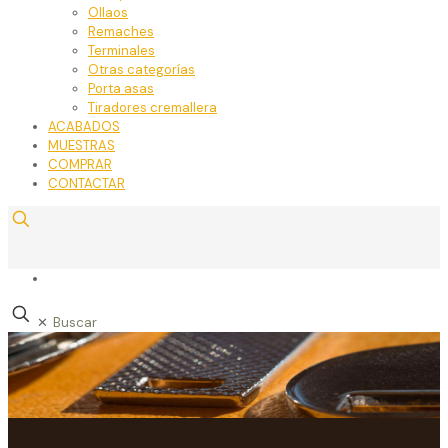
Ollaos
Remaches
Terminales
Otras categorías
Porta asas
Tiradores cremallera
ACABADOS
MUESTRAS
COMPRAR
CONTACTAR
✕