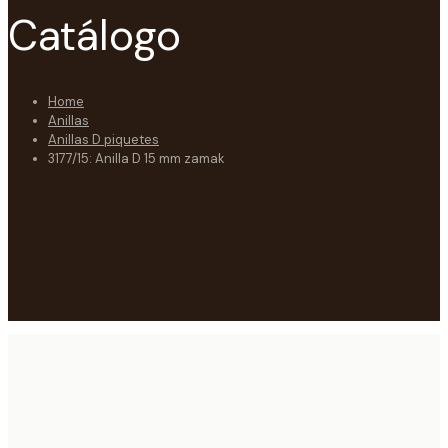
Catálogo
Home
Anillas
Anillas D piquetes
3177/15: Anilla D 15 mm zamak