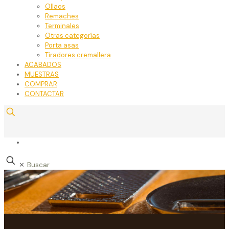
Ollaos
Remaches
Terminales
Otras categorías
Porta asas
Tiradores cremallera
ACABADOS
MUESTRAS
COMPRAR
CONTACTAR
✕