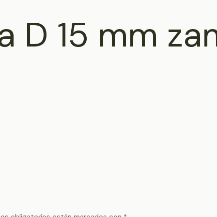
lla D 15 mm z
os obligatorios están marcados con
*