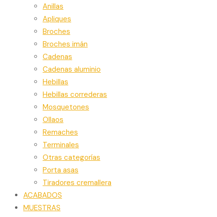
Anillas
Apliques
Broches
Broches imán
Cadenas
Cadenas aluminio
Hebillas
Hebillas correderas
Mosquetones
Ollaos
Remaches
Terminales
Otras categorías
Porta asas
Tiradores cremallera
ACABADOS
MUESTRAS