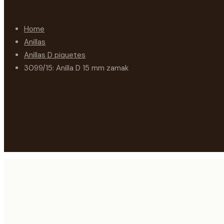
Home
Anillas
Anillas D piquetes
3099/15: Anilla D 15 mm zamak