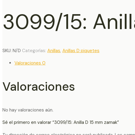
3099/15: Ani
SKU:
N/D
Categorías:
Anillas
,
Anillas D piquetes
Valoraciones
0
Valoraciones
No hay valoraciones aún.
Sé el primero en valorar “3099/15: Anilla D 15 mm zamak”
Tu dirección de correo electrónico no será publicada.
Los camp