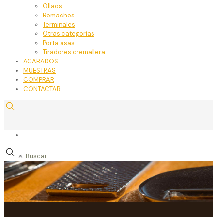
Ollaos
Remaches
Terminales
Otras categorías
Porta asas
Tiradores cremallera
ACABADOS
MUESTRAS
COMPRAR
CONTACTAR
✕