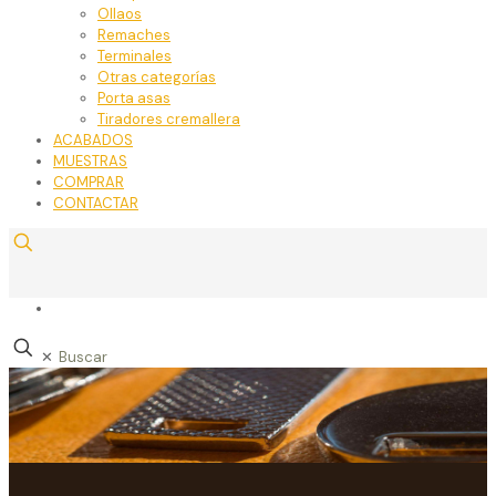
Ollaos
Remaches
Terminales
Otras categorías
Porta asas
Tiradores cremallera
ACABADOS
MUESTRAS
COMPRAR
CONTACTAR
✕