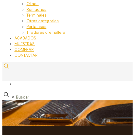
Ollaos
Remaches
Terminales
Otras categorías
Porta asas
Tiradores cremallera
ACABADOS
MUESTRAS
COMPRAR
CONTACTAR
✕