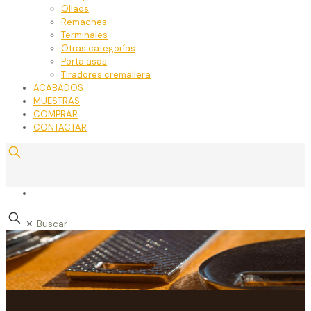
Ollaos
Remaches
Terminales
Otras categorías
Porta asas
Tiradores cremallera
ACABADOS
MUESTRAS
COMPRAR
CONTACTAR
✕