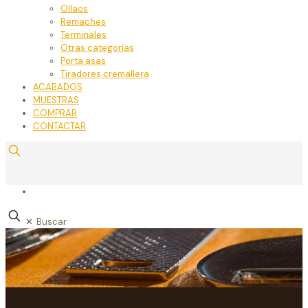
Ollaos
Remaches
Terminales
Otras categorías
Porta asas
Tiradores cremallera
ACABADOS
MUESTRAS
COMPRAR
CONTACTAR
✕