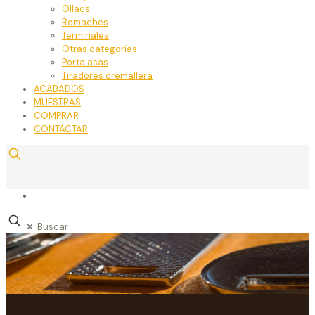
Ollaos
Remaches
Terminales
Otras categorías
Porta asas
Tiradores cremallera
ACABADOS
MUESTRAS
COMPRAR
CONTACTAR
✕