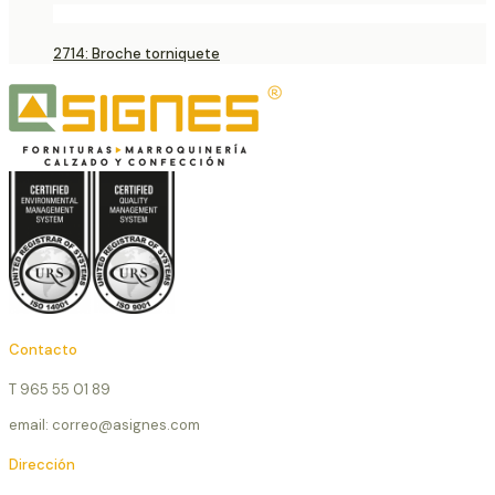
2714: Broche torniquete
Contacto
T 965 55 01 89
email: correo@asignes.com
Dirección