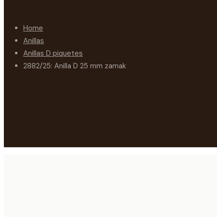
Home
Anillas
Anillas D piquetes
2882/25: Anilla D 25 mm zamak