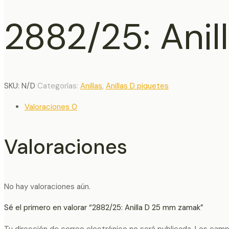
2882/25: Ani
SKU:
N/D
Categorías:
Anillas
,
Anillas D piquetes
Valoraciones
0
Valoraciones
No hay valoraciones aún.
Sé el primero en valorar “2882/25: Anilla D 25 mm zamak”
Tu dirección de correo electrónico no será publicada.
Los camp