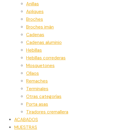
Anillas
Apliques
Broches
Broches imán
Cadenas
Cadenas aluminio
Hebillas
Hebillas correderas
Mosquetones
Ollaos
Remaches
Terminales
Otras categorías
Porta asas
Tiradores cremallera
ACABADOS
MUESTRAS