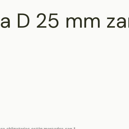
lla D 25 mm z
os obligatorios están marcados con
*