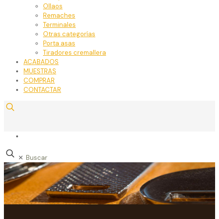
Ollaos
Remaches
Terminales
Otras categorías
Porta asas
Tiradores cremallera
ACABADOS
MUESTRAS
COMPRAR
CONTACTAR
✕