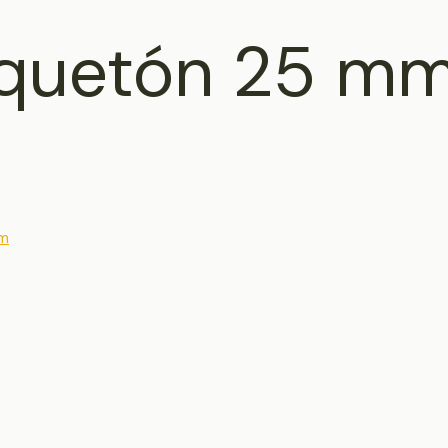
squetón 25 m
mm