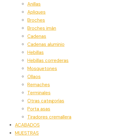
Anillas
Apliques
Broches
Broches imán
Cadenas
Cadenas aluminio
Hebillas
Hebillas correderas
Mosquetones
Ollaos
Remaches
Terminales
Otras categorías
Porta asas
Tiradores cremallera
ACABADOS
MUESTRAS