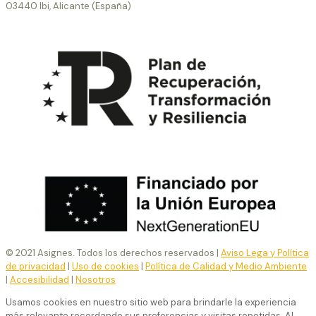
03440 Ibi, Alicante (España)
© 2021 Asignes. Todos los derechos reservados |
Aviso Lega y Política
de privacidad
|
Uso de cookies
|
Política de Calidad y Medio Ambiente
|
Accesibilidad
|
Nosotros
Usamos cookies en nuestro sitio web para brindarle la experiencia
más relevante recordando sus preferencias y visitas repetidas. Al