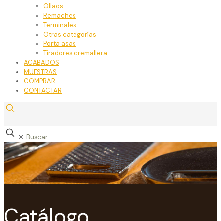
Ollaos
Remaches
Terminales
Otras categorías
Porta asas
Tiradores cremallera
ACABADOS
MUESTRAS
COMPRAR
CONTACTAR
✕
Catálogo