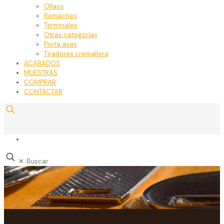
Ollaos
Remaches
Terminales
Otras categorías
Porta asas
Tiradores cremallera
ACABADOS
MUESTRAS
COMPRAR
CONTACTAR
✕