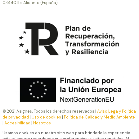
03440 Ibi, Alicante (España)
© 2021 Asignes. Todos los derechos reservados |
Aviso Lega y Política
de privacidad
|
Uso de cookies
|
Política de Calidad y Medio Ambiente
|
Accesibilidad
|
Nosotros
Usamos cookies en nuestro sitio web para brindarle la experiencia
más relevante recordando sus preferencias y visitas repetidas. Al