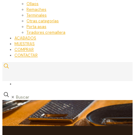
Ollaos
Remaches
Terminales
Otras categorías
Porta asas
Tiradores cremallera
ACABADOS
MUESTRAS
COMPRAR
CONTACTAR
✕