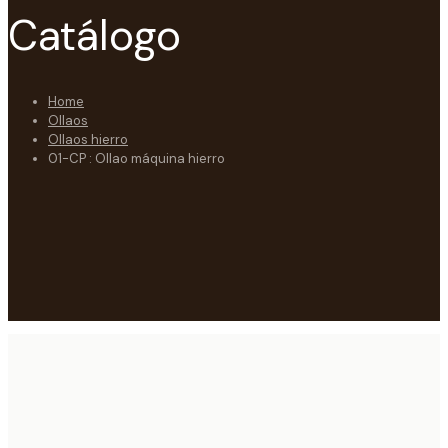
Catálogo
Home
Ollaos
Ollaos hierro
01-CP : Ollao máquina hierro