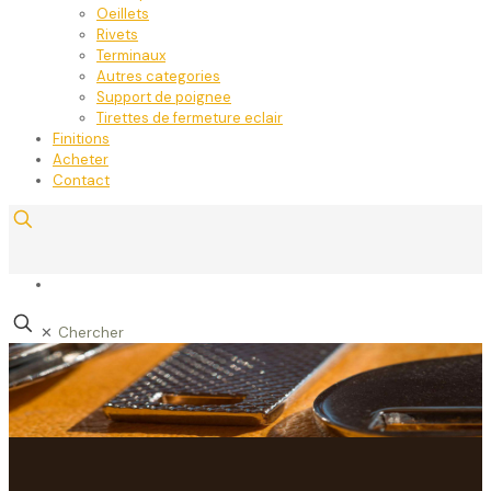
Oeillets
Rivets
Terminaux
Autres categories
Support de poignee
Tirettes de fermeture eclair
Finitions
Acheter
Contact
✕