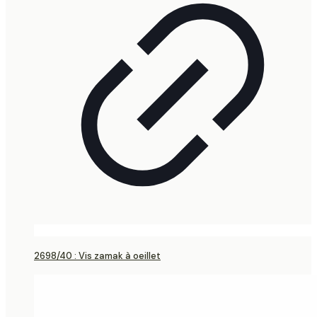
2698/40 : Vis zamak à oeillet