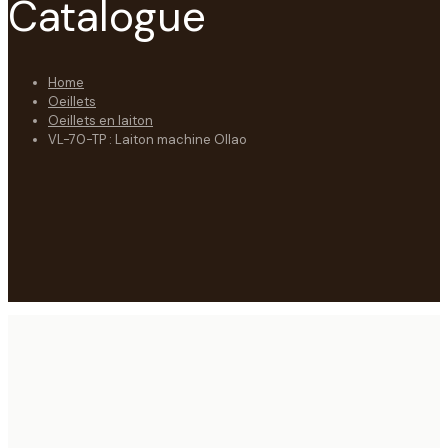
Catalogue
Home
Oeillets
Oeillets en laiton
VL-70-TP : Laiton machine Ollao