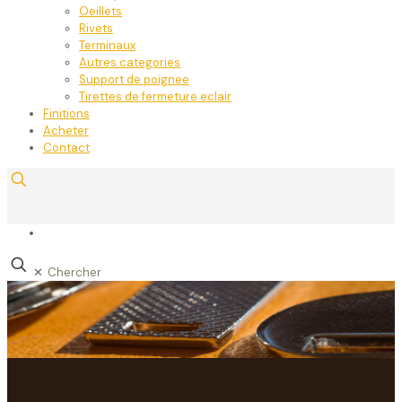
Oeillets
Rivets
Terminaux
Autres categories
Support de poignee
Tirettes de fermeture eclair
Finitions
Acheter
Contact
✕