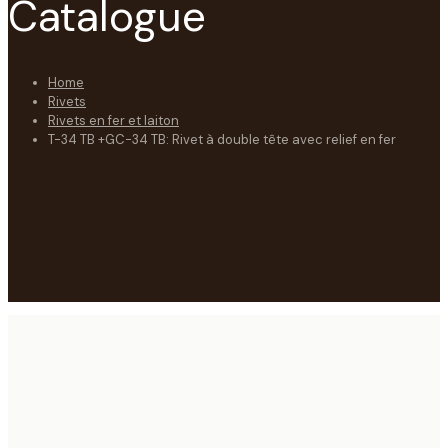
Catalogue
Home
Rivets
Rivets en fer et laiton
T-34 TB +GC-34 TB: Rivet à double tête avec relief en fer