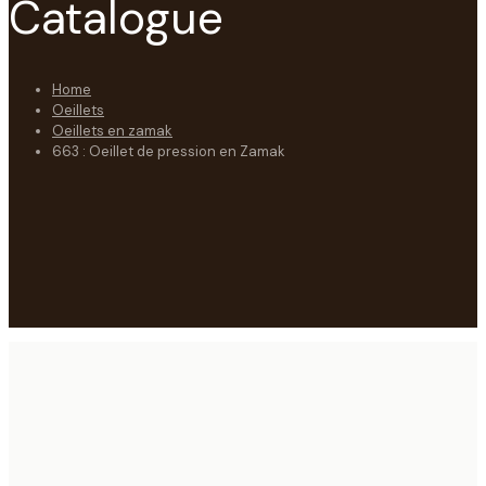
Catalogue
Home
Oeillets
Oeillets en zamak
663 : Oeillet de pression en Zamak