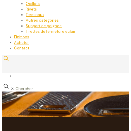
Oeillets
Rivets
Terminaux
Autres categories
Support de poignee
Tirettes de fermeture eclair
Finitions
Acheter
Contact
✕