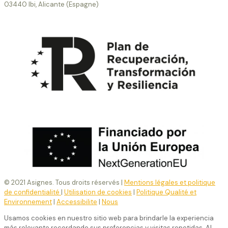
03440 Ibi, Alicante (Espagne)
© 2021 Asignes. Tous droits réservés |
Mentions légales et politique
de confidentialité
|
Utilisation de cookies
|
Politique Qualité et
Environnement
|
Accessibilite
|
Nous
Usamos cookies en nuestro sitio web para brindarle la experiencia
más relevante recordando sus preferencias y visitas repetidas. Al